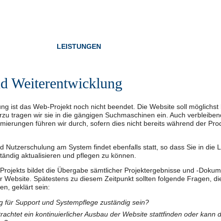
ZEN
LEISTUNGEN
PROFIL
nd Weiterentwicklung
ung ist das Web-Projekt noch nicht beendet. Die Website soll möglichs
ierzu tragen wir sie in die gängigen Suchmaschinen ein. Auch verblei
ierungen führen wir durch, sofern dies nicht bereits während der Pr
 Nutzerschulung am System findet ebenfalls statt, so dass Sie in die 
tändig aktualisieren und pflegen zu können.
Projekts bildet die Übergabe sämtlicher Projektergebnisse und -Dokume
r Website. Spätestens zu diesem Zeitpunkt sollten folgende Fragen, di
n, geklärt sein:
ig für Support und Systempflege zuständig sein?
betrachtet ein kontinuierlicher Ausbau der Website stattfinden oder kann