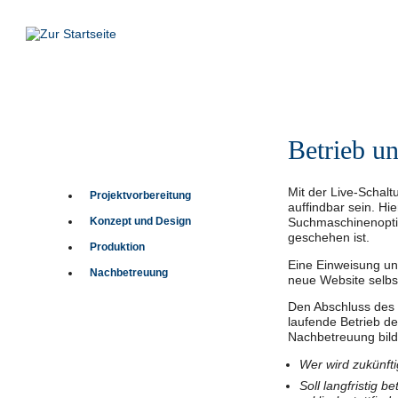
REFEREN
Betrieb u
Mit der Live-Schalt
Projektvorbereitung
auffindbar sein. H
Konzept und Design
Suchmaschinenoptim
geschehen ist.
Produktion
Eine Einweisung und
Nachbetreuung
neue Website selbs
Den Abschluss des 
laufende Betrieb de
Nachbetreuung bilde
Wer wird zukünft
Soll langfristig 