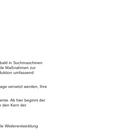
t bald in Suchmaschinen
bende Maßnahmen zur
oduktion umfassend
Lage versetzt werden, Ihre
nte. Ab hier beginnt der
e den Kern der
 die Weiterentwicklung